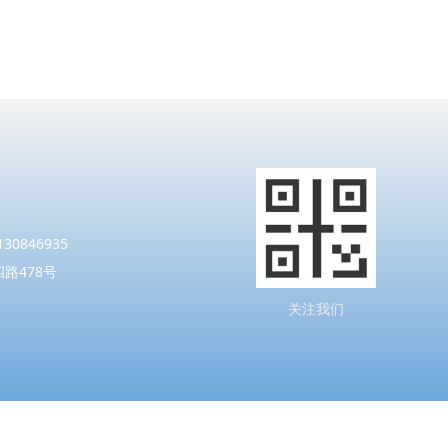
30846935
路478号
m
关注我们